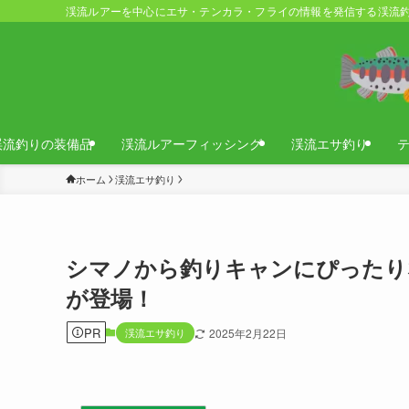
渓流ルアーを中心にエサ・テンカラ・フライの情報を発信する渓流釣
渓流釣りの装備品
渓流ルアーフィッシング
渓流エサ釣り
ホーム
渓流エサ釣り
シマノから釣りキャンにぴったりな
が登場！
PR
渓流エサ釣り
2025年2月22日