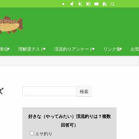
単位
理解度テスト
渓流釣りアンケート
リンク集
お
ズ
検索
好きな（やってみたい）渓流釣りは？複数
回答可）
エサ釣り