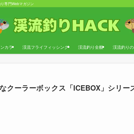
り専門Webマガジン
テンカラ
渓流フライフィッシング
渓流釣り全般
渓流釣りの
クーラーボックス「ICEBOX」シリー