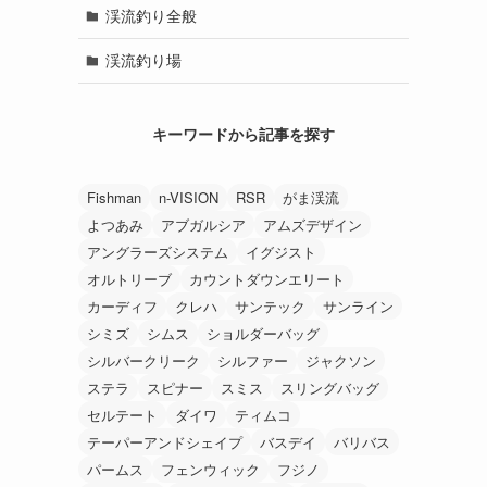
渓流釣り全般
渓流釣り場
キーワードから記事を探す
Fishman
n-VISION
RSR
がま渓流
よつあみ
アブガルシア
アムズデザイン
アングラーズシステム
イグジスト
オルトリーブ
カウントダウンエリート
カーディフ
クレハ
サンテック
サンライン
シミズ
シムス
ショルダーバッグ
シルバークリーク
シルファー
ジャクソン
ステラ
スピナー
スミス
スリングバッグ
セルテート
ダイワ
ティムコ
テーパーアンドシェイプ
バスデイ
バリバス
パームス
フェンウィック
フジノ