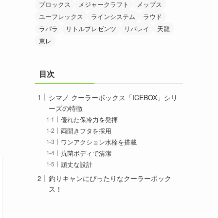
プロックス
メジャークラフト
メップス
ユーフレックス
ラインシステム
ラウド
ラパラ
リトルプレゼンツ
リバレイ
天龍
東レ
目次
シマノ クーラーボックス「ICEBOX」シリ
ーズの特徴
優れた保冷力を発揮
両開きフタを採用
ワンアクション水栓を搭載
抗菌ボディで清潔
頑丈な設計
釣りキャンにぴったりなクーラーボック
ス！