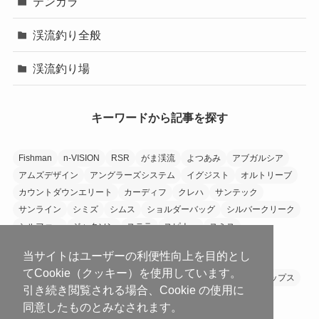
テンカラ
渓流釣り全般
渓流釣り場
キーワードから記事を探す
Fishman
n-VISION
RSR
がま渓流
よつあみ
アブガルシア
アムズデザイン
アングラーズシステム
イグジスト
オルトリーブ
カウントダウンエリート
カーディフ
クレハ
サンテック
サンライン
シミズ
シムス
ショルダーバッグ
シルバークリーク
シルファー
ジャクソン
ステラ
スピナー
スミス
スリングバッグ
セルテート
ダイワ
ティムコ
当サイトはユーザーの利便性向上を目的とし
テーパーアンドシェイプ
バスデイ
バリバス
パームス
てCookie（クッキー）を使用しています。
フェンウィック
フジノ
プロックス
メジャークラフト
メップス
引き続き閲覧される場合、Cookie の使用に
ユーフレックス
ラインシステム
ラウド
ラパラ
同意したものとみなされます。
リトルプレゼンツ
リバレイ
天龍
東レ