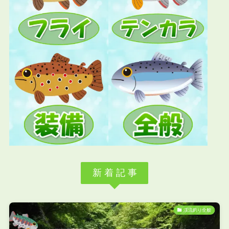
新 着 記 事
渓流釣り全般