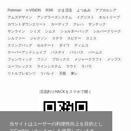
Fishman
n-VISION
RSR
がま渓流
よつあみ
アブガルシア
アムズデザイン
アングラーズシステム
イグジスト
オルトリーブ
カウントダウンエリート
カーディフ
クレハ
サンテック
サンライン
シミズ
シムス
ショルダーバッグ
シルバークリーク
シルファー
ジャクソン
ステラ
スピナー
スミス
スリングバッグ
セルテート
ダイワ
ティムコ
テーパーアンドシェイプ
バスデイ
バリバス
パームス
フェンウィック
フジノ
プロックス
メジャークラフト
メップス
ユーフレックス
ラインシステム
ラウド
ラパラ
リトルプレゼンツ
リバレイ
天龍
東レ
渓流釣りHACKをスマホで開く
当サイトはユーザーの利便性向上を目的とし
てCookie（クッキー）を使用しています。