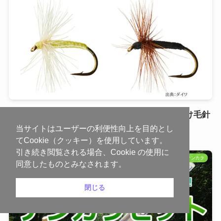
テンカラ釣り「毛鉤」種類・選び方！初心者向け毛針
セットを紹介
当サイトはユーザーの利便性向上を目的とし
てCookie（クッキー）を使用しています。
引き続き閲覧される場合、Cookie の使用に
テンカラ
同意したものとみなされます。
閉じる